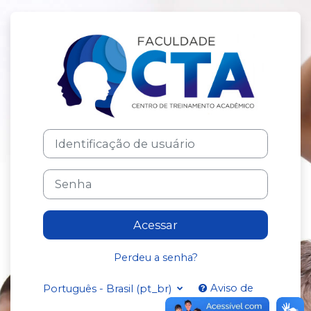
Ir para o conteúdo principal
Acesso a AVA 
Identificação de usuário
Senha
Acessar
Perdeu a senha?
Aviso de
Português - Brasil ‎(pt_br)‎
Cookies